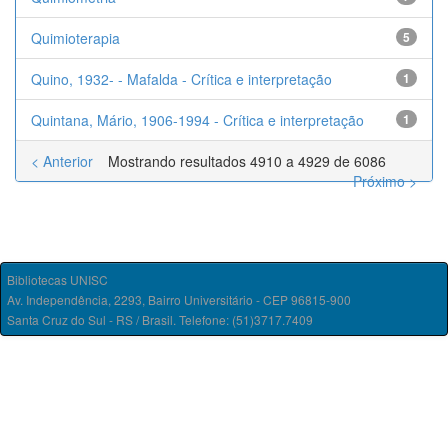
Quimioterapia
5
Quino, 1932- - Mafalda - Crítica e interpretação
1
Quintana, Mário, 1906-1994 - Crítica e interpretação
1
< Anterior
Mostrando resultados 4910 a 4929 de 6086
Próximo >
Bibliotecas UNISC
Av. Independência, 2293, Bairro Universitário - CEP 96815-900
Santa Cruz do Sul - RS / Brasil. Telefone: (51)3717.7409