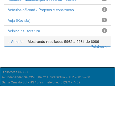
Veículos off-road - Projetos e construção
2
Veja (Revista)
2
Velhice na literatura
1
< Anterior
Mostrando resultados 5962 a 5981 de 6086
Próximo >
Bibliotecas UNISC
Av. Independência, 2293, Bairro Universitário - CEP 96815-900
Santa Cruz do Sul - RS / Brasil. Telefone: (51)3717.7409