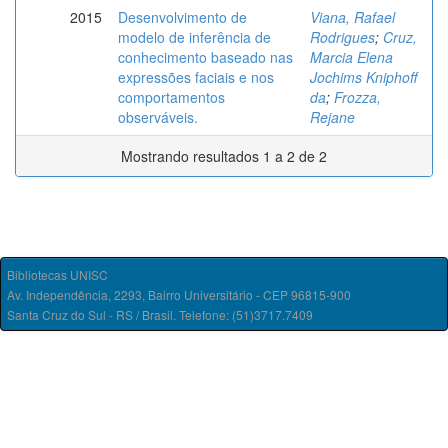
2015
Desenvolvimento de
Viana, Rafael
modelo de inferência de
Rodrigues
;
Cruz,
conhecimento baseado nas
Marcia Elena
expressões faciais e nos
Jochims Kniphoff
comportamentos
da
;
Frozza,
observáveis.
Rejane
Mostrando resultados 1 a 2 de 2
Bibliotecas UNISC
Av. Independência, 2293, Bairro Universitário - CEP 96815-900
Santa Cruz do Sul - RS / Brasil. Telefone: (51)3717.7409