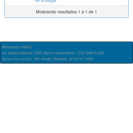
de urologia.
Mostrando resultados 1 a 1 de 1
Bibliotecas UNISC
Av. Independência, 2293, Bairro Universitário - CEP 96815-900
Santa Cruz do Sul - RS / Brasil. Telefone: (51)3717.7409