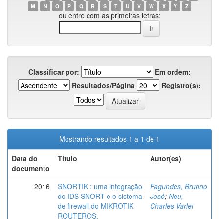
M
N
O
P
Q
R
S
T
U
V
W
X
Y
Z
ou entre com as primeiras letras:
Classificar por:
Em ordem:
Resultados/Página
Registro(s):
Mostrando resultados 1 a 1 de 1
Data do
Título
Autor(es)
documento
2016
SNORTIK : uma integração
Fagundes, Brunno
do IDS SNORT e o sistema
José
;
Neu,
de firewall do MIKROTIK
Charles Varlei
ROUTEROS.