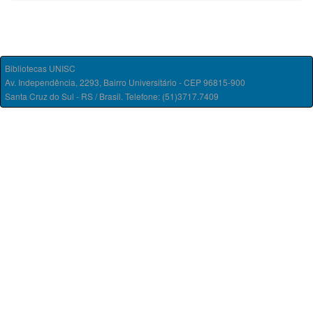
Bibliotecas UNISC
Av. Independência, 2293, Bairro Universitário - CEP 96815-900
Santa Cruz do Sul - RS / Brasil. Telefone: (51)3717.7409