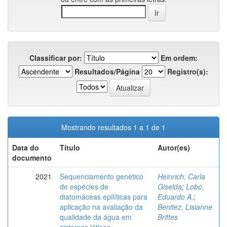
Classificar por:
Em ordem:
Resultados/Página
Registro(s):
Mostrando resultados 1 a 1 de 1
Data do
Título
Autor(es)
documento
2021
Sequenciamento genético
Heinrich, Carla
de espécies de
Giselda
;
Lobo,
diatomáceas epilíticas para
Eduardo A.
;
aplicação na avaliação da
Benitez, Lisianne
qualidade da água em
Brittes