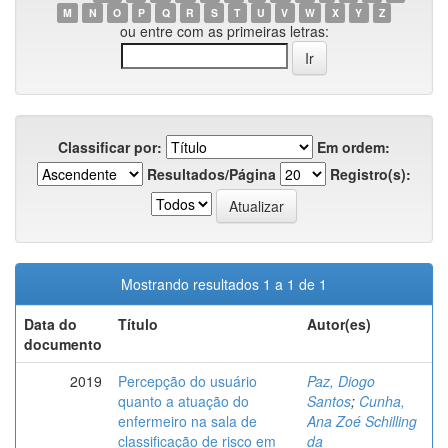
M
N
O
P
Q
R
S
T
U
V
W
X
Y
Z
ou entre com as primeiras letras:
Classificar por:
Em ordem:
Resultados/Página
Registro(s):
Mostrando resultados 1 a 1 de 1
Data do
Título
Autor(es)
documento
2019
Percepção do usuário
Paz, Diogo
quanto a atuação do
Santos
;
Cunha,
enfermeiro na sala de
Ana Zoé Schilling
classificação de risco em
da