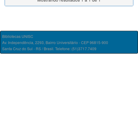
Bibliotecas UNISC
Av. Independência, 2293, Bairro Universitário - CEP 96815-900
Santa Cruz do Sul - RS / Brasil. Telefone: (51)3717.7409