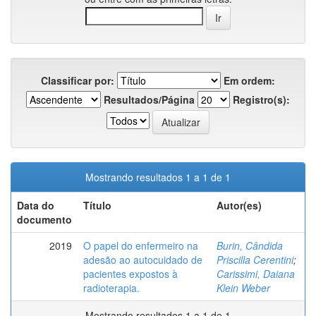
Classificar por:
Em ordem:
Resultados/Página
Registro(s):
Mostrando resultados 1 a 1 de 1
Data do
Título
Autor(es)
documento
2019
O papel do enfermeiro na
Burin, Cândida
adesão ao autocuidado de
Priscilla Cerentini
;
pacientes expostos à
Carissimi, Daiana
radioterapia.
Klein Weber
Mostrando resultados 1 a 1 de 1