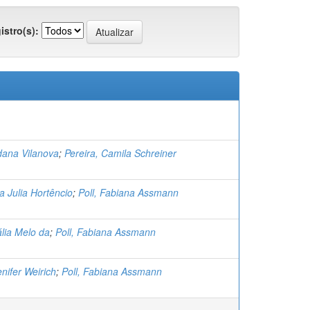
istro(s):
rdana Vilanova
;
Pereira, Camila Schreiner
a Julia Hortêncio
;
Poll, Fabiana Assmann
ália Melo da
;
Poll, Fabiana Assmann
nifer Weirich
;
Poll, Fabiana Assmann