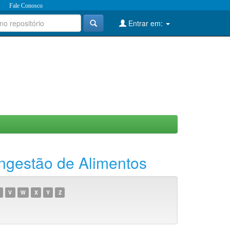
Fale Conosco
Entrar em:
ngestão de Alimentos
V
W
X
Y
Z