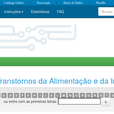
|
|
|
|
Catálogo Online
Renovação
Bases de Dados
Moodle
Instruções
Estatísticas
FAQ
anstornos da Alimentação e da I
C
D
E
F
G
H
I
J
K
L
M
N
O
P
Q
R
S
T
U
ou entre com as primeiras letras: