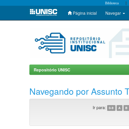
|
Biblioteca
Página inicial
Navegar
Skip
navigation
Repositório UNISC
Navegando por Assunto Tr
Ir para:
0-9
A
B