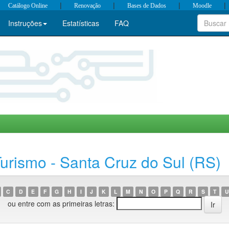
|
|
|
|
Catálogo Online
Renovação
Bases de Dados
Moodle
Instruções
Estatísticas
FAQ
rismo - Santa Cruz do Sul (RS)
C
D
E
F
G
H
I
J
K
L
M
N
O
P
Q
R
S
T
U
ou entre com as primeiras letras: