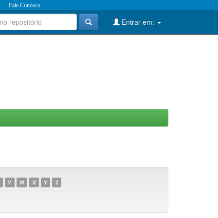
Fale Conosco
Entrar em:
V
W
X
Y
Z