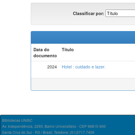
Classificar por:
Data do
Título
documento
2024
Hotel : cuidado e lazer.
Bibliotecas UNISC
Av. Independência, 2293, Bairro Universitário - CEP 96815-900
Santa Cruz do Sul - RS / Brasil. Telefone: (51)3717.7409