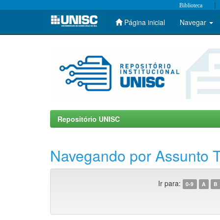
|
Biblioteca
Página inicial
Navegar
Skip
navigation
Repositório UNISC
Navegando por Assunto Tu
Ir para:
0-9
A
B