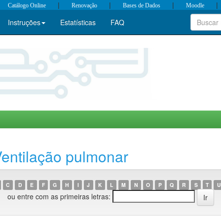
|
|
|
|
Catálogo Online
Renovação
Bases de Dados
Moodle
Instruções
Estatísticas
FAQ
entilação pulmonar
C
D
E
F
G
H
I
J
K
L
M
N
O
P
Q
R
S
T
U
ou entre com as primeiras letras: