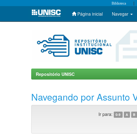
|
Biblioteca
Página inicial
Navegar
Skip
navigation
Repositório UNISC
Navegando por Assunto V
Ir para:
0-9
A
B