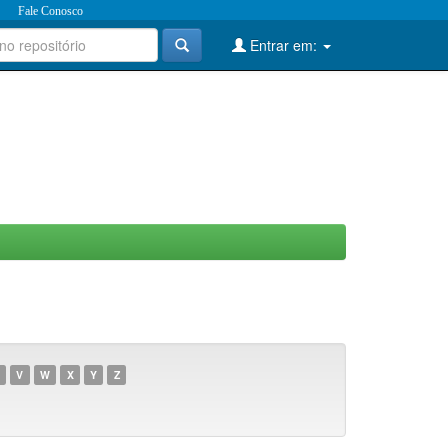
Fale Conosco
Entrar em:
V
W
X
Y
Z