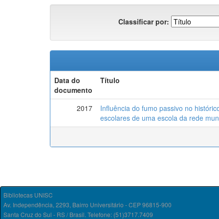
Classificar por:
Data do
Título
documento
2017
Influência do fumo passivo no históric
escolares de uma escola da rede muni
Bibliotecas UNISC
Av. Independência, 2293, Bairro Universitário - CEP 96815-900
Santa Cruz do Sul - RS / Brasil. Telefone: (51)3717.7409