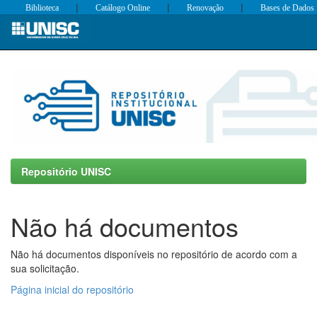
|
|
|
Biblioteca
Catálogo Online
Renovação
Bases de Dados
Skip
navigation
Repositório UNISC
Não há documentos
Não há documentos disponíveis no repositório de acordo com a
sua solicitação.
Página inicial do repositório