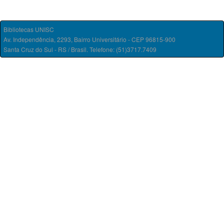
Bibliotecas UNISC
Av. Independência, 2293, Bairro Universitário - CEP 96815-900
Santa Cruz do Sul - RS / Brasil. Telefone: (51)3717.7409