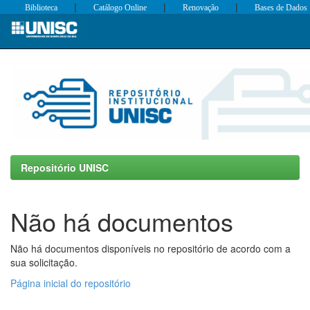
|
|
|
Biblioteca
Catálogo Online
Renovação
Bases de Dados
Skip
navigation
Repositório UNISC
Não há documentos
Não há documentos disponíveis no repositório de acordo com a
sua solicitação.
Página inicial do repositório