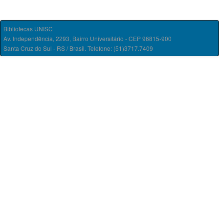
Bibliotecas UNISC
Av. Independência, 2293, Bairro Universitário - CEP 96815-900
Santa Cruz do Sul - RS / Brasil. Telefone: (51)3717.7409