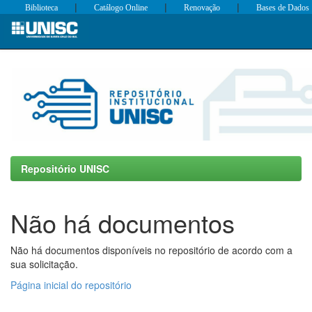
|
|
|
Biblioteca
Catálogo Online
Renovação
Bases de Dados
Skip
navigation
Repositório UNISC
Não há documentos
Não há documentos disponíveis no repositório de acordo com a
sua solicitação.
Página inicial do repositório