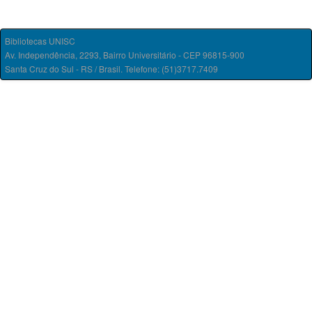
Bibliotecas UNISC
Av. Independência, 2293, Bairro Universitário - CEP 96815-900
Santa Cruz do Sul - RS / Brasil. Telefone: (51)3717.7409