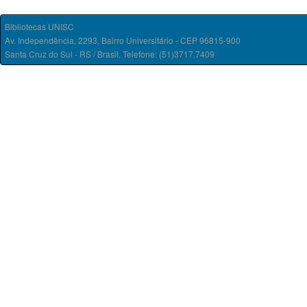
Bibliotecas UNISC
Av. Independência, 2293, Bairro Universitário - CEP 96815-900
Santa Cruz do Sul - RS / Brasil. Telefone: (51)3717.7409