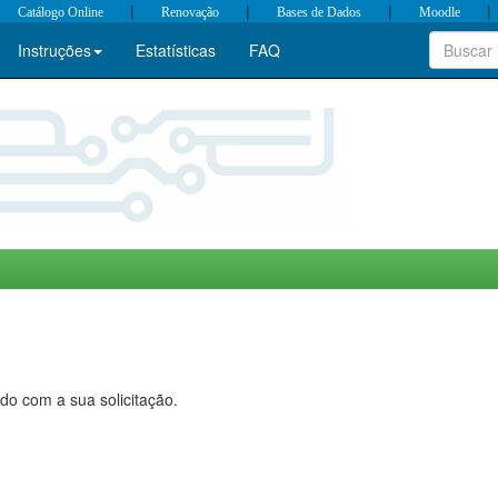
|
|
|
|
Catálogo Online
Renovação
Bases de Dados
Moodle
Instruções
Estatísticas
FAQ
do com a sua solicitação.