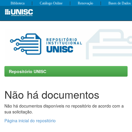
|
|
|
Biblioteca
Catálogo Online
Renovação
Bases de Dados
Skip
navigation
Repositório UNISC
Não há documentos
Não há documentos disponíveis no repositório de acordo com a
sua solicitação.
Página inicial do repositório