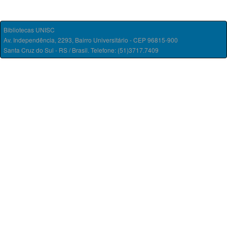
Bibliotecas UNISC
Av. Independência, 2293, Bairro Universitário - CEP 96815-900
Santa Cruz do Sul - RS / Brasil. Telefone: (51)3717.7409