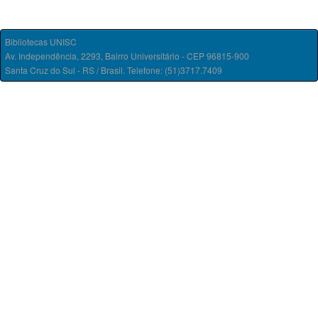
Bibliotecas UNISC
Av. Independência, 2293, Bairro Universitário - CEP 96815-900
Santa Cruz do Sul - RS / Brasil. Telefone: (51)3717.7409