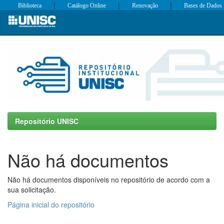
|
|
|
Biblioteca
Catálogo Online
Renovação
Bases de Dados
Skip
navigation
Repositório UNISC
Não há documentos
Não há documentos disponíveis no repositório de acordo com a
sua solicitação.
Página inicial do repositório