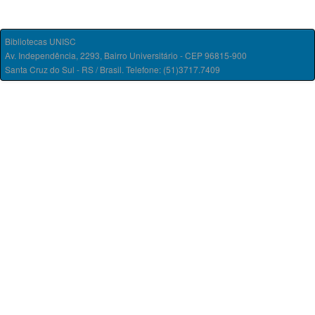
Bibliotecas UNISC
Av. Independência, 2293, Bairro Universitário - CEP 96815-900
Santa Cruz do Sul - RS / Brasil. Telefone: (51)3717.7409