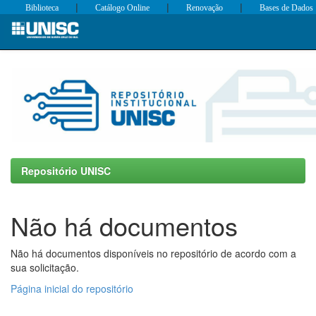
|
|
|
Biblioteca
Catálogo Online
Renovação
Bases de Dados
Skip
navigation
Repositório UNISC
Não há documentos
Não há documentos disponíveis no repositório de acordo com a
sua solicitação.
Página inicial do repositório