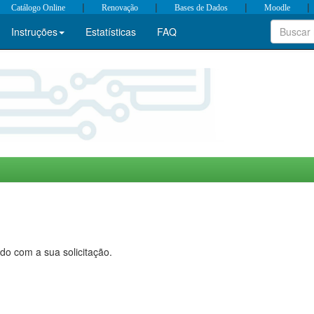
|
|
|
|
Catálogo Online
Renovação
Bases de Dados
Moodle
Instruções
Estatísticas
FAQ
do com a sua solicitação.