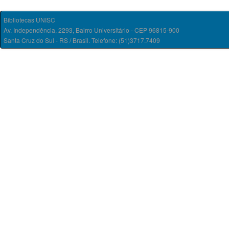
Bibliotecas UNISC
Av. Independência, 2293, Bairro Universitário - CEP 96815-900
Santa Cruz do Sul - RS / Brasil. Telefone: (51)3717.7409