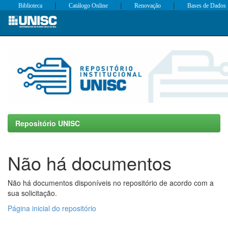
|
|
|
Biblioteca
Catálogo Online
Renovação
Bases de Dados
Skip
navigation
Repositório UNISC
Não há documentos
Não há documentos disponíveis no repositório de acordo com a
sua solicitação.
Página inicial do repositório