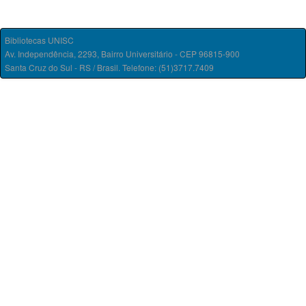
Bibliotecas UNISC
Av. Independência, 2293, Bairro Universitário - CEP 96815-900
Santa Cruz do Sul - RS / Brasil. Telefone: (51)3717.7409