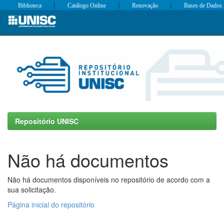
|
|
|
Biblioteca
Catálogo Online
Renovação
Bases de Dados
Skip
navigation
Repositório UNISC
Não há documentos
Não há documentos disponíveis no repositório de acordo com a
sua solicitação.
Página inicial do repositório