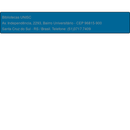
Bibliotecas UNISC
Av. Independência, 2293, Bairro Universitário - CEP 96815-900
Santa Cruz do Sul - RS / Brasil. Telefone: (51)3717.7409