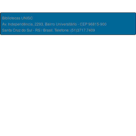
Bibliotecas UNISC
Av. Independência, 2293, Bairro Universitário - CEP 96815-900
Santa Cruz do Sul - RS / Brasil. Telefone: (51)3717.7409