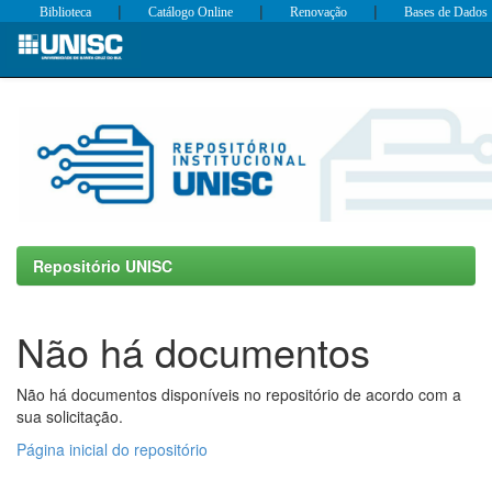
|
|
|
Biblioteca
Catálogo Online
Renovação
Bases de Dados
Skip
navigation
Repositório UNISC
Não há documentos
Não há documentos disponíveis no repositório de acordo com a
sua solicitação.
Página inicial do repositório