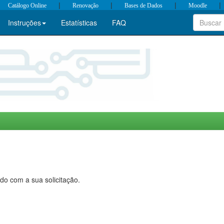
|
|
|
|
Catálogo Online
Renovação
Bases de Dados
Moodle
Instruções
Estatísticas
FAQ
do com a sua solicitação.