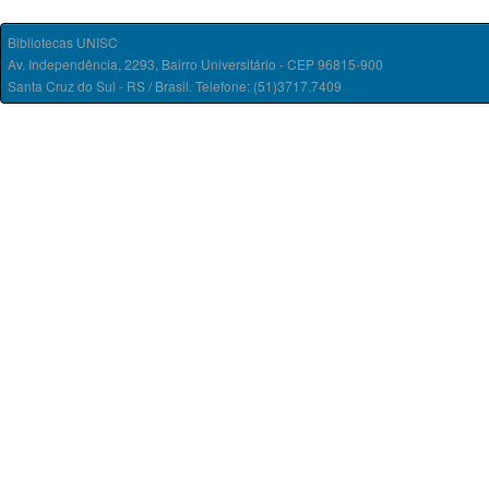
Bibliotecas UNISC
Av. Independência, 2293, Bairro Universitário - CEP 96815-900
Santa Cruz do Sul - RS / Brasil. Telefone: (51)3717.7409