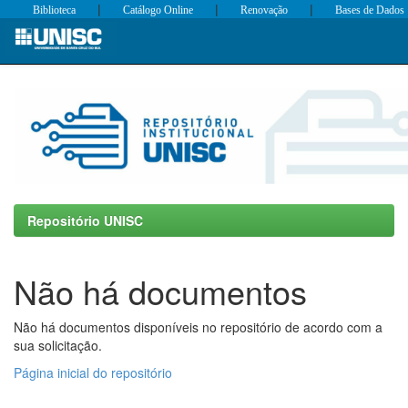
|
|
|
Biblioteca
Catálogo Online
Renovação
Bases de Dados
Skip
navigation
Repositório UNISC
Não há documentos
Não há documentos disponíveis no repositório de acordo com a
sua solicitação.
Página inicial do repositório