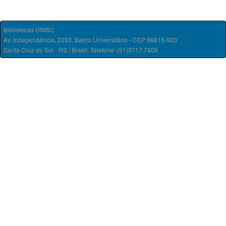
Bibliotecas UNISC
Av. Independência, 2293, Bairro Universitário - CEP 96815-900
Santa Cruz do Sul - RS / Brasil. Telefone: (51)3717.7409