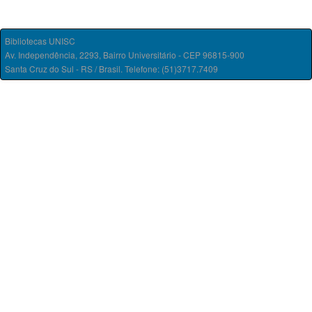
Bibliotecas UNISC
Av. Independência, 2293, Bairro Universitário - CEP 96815-900
Santa Cruz do Sul - RS / Brasil. Telefone: (51)3717.7409