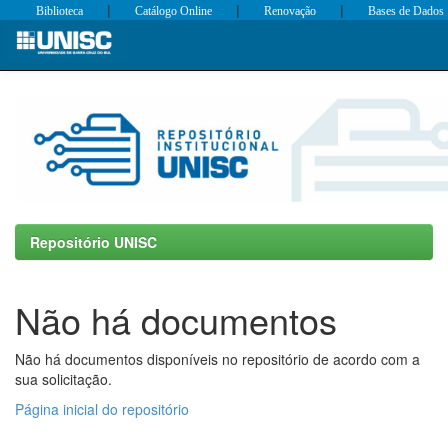
|
|
|
Biblioteca
Catálogo Online
Renovação
Bases de Dados
Skip
navigation
Repositório UNISC
Não há documentos
Não há documentos disponíveis no repositório de acordo com a
sua solicitação.
Página inicial do repositório