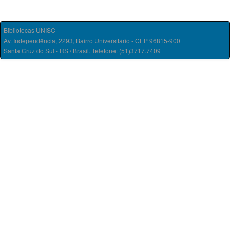
Bibliotecas UNISC
Av. Independência, 2293, Bairro Universitário - CEP 96815-900
Santa Cruz do Sul - RS / Brasil. Telefone: (51)3717.7409