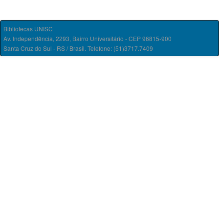
Bibliotecas UNISC
Av. Independência, 2293, Bairro Universitário - CEP 96815-900
Santa Cruz do Sul - RS / Brasil. Telefone: (51)3717.7409