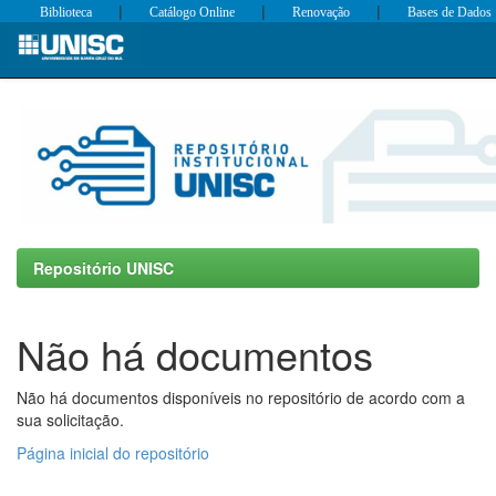
|
|
|
Biblioteca
Catálogo Online
Renovação
Bases de Dados
Skip
navigation
Repositório UNISC
Não há documentos
Não há documentos disponíveis no repositório de acordo com a
sua solicitação.
Página inicial do repositório