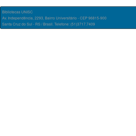
Bibliotecas UNISC
Av. Independência, 2293, Bairro Universitário - CEP 96815-900
Santa Cruz do Sul - RS / Brasil. Telefone: (51)3717.7409