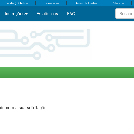
|
|
|
|
Catálogo Online
Renovação
Bases de Dados
Moodle
Instruções
Estatísticas
FAQ
do com a sua solicitação.