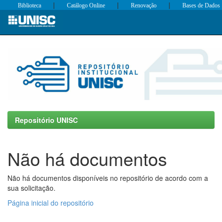
|
|
|
Biblioteca
Catálogo Online
Renovação
Bases de Dados
Skip
navigation
Repositório UNISC
Não há documentos
Não há documentos disponíveis no repositório de acordo com a
sua solicitação.
Página inicial do repositório