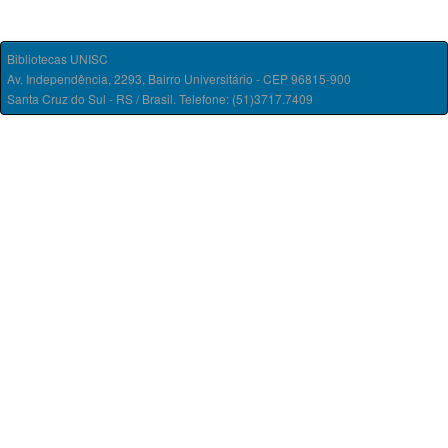
Bibliotecas UNISC
Av. Independência, 2293, Bairro Universitário - CEP 96815-900
Santa Cruz do Sul - RS / Brasil. Telefone: (51)3717.7409