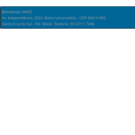
Bibliotecas UNISC
Av. Independência, 2293, Bairro Universitário - CEP 96815-900
Santa Cruz do Sul - RS / Brasil. Telefone: (51)3717.7409