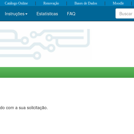
|
|
|
|
Catálogo Online
Renovação
Bases de Dados
Moodle
Instruções
Estatísticas
FAQ
do com a sua solicitação.