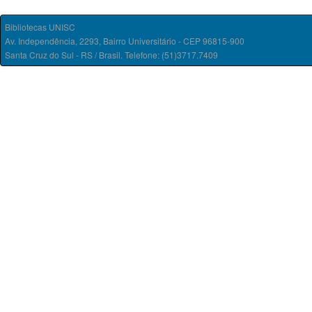
Bibliotecas UNISC
Av. Independência, 2293, Bairro Universitário - CEP 96815-900
Santa Cruz do Sul - RS / Brasil. Telefone: (51)3717.7409