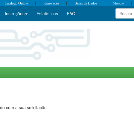
|
|
|
|
Catálogo Online
Renovação
Bases de Dados
Moodle
Instruções
Estatísticas
FAQ
do com a sua solicitação.