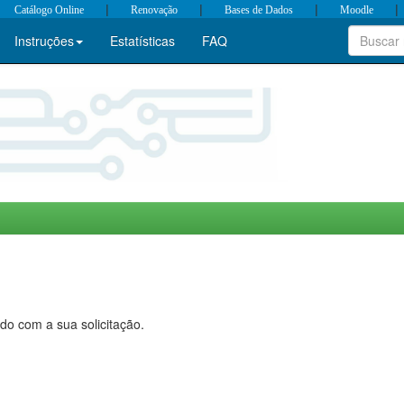
|
|
|
|
Catálogo Online
Renovação
Bases de Dados
Moodle
Instruções
Estatísticas
FAQ
do com a sua solicitação.