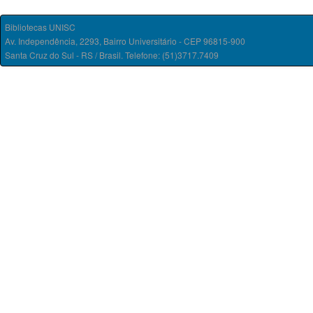
Bibliotecas UNISC
Av. Independência, 2293, Bairro Universitário - CEP 96815-900
Santa Cruz do Sul - RS / Brasil. Telefone: (51)3717.7409