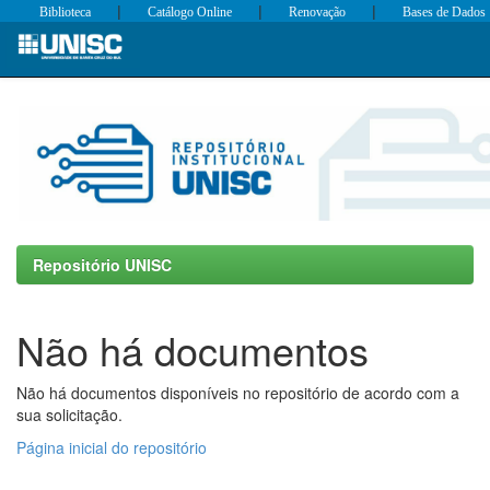
|
|
|
Biblioteca
Catálogo Online
Renovação
Bases de Dados
Skip
navigation
Repositório UNISC
Não há documentos
Não há documentos disponíveis no repositório de acordo com a
sua solicitação.
Página inicial do repositório