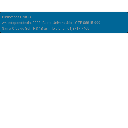
Bibliotecas UNISC
Av. Independência, 2293, Bairro Universitário - CEP 96815-900
Santa Cruz do Sul - RS / Brasil. Telefone: (51)3717.7409