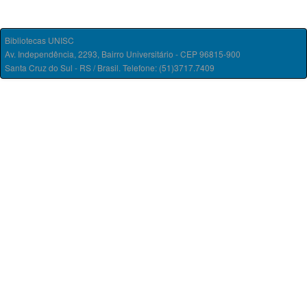
Bibliotecas UNISC
Av. Independência, 2293, Bairro Universitário - CEP 96815-900
Santa Cruz do Sul - RS / Brasil. Telefone: (51)3717.7409