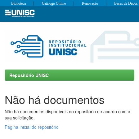
|
|
|
Biblioteca
Catálogo Online
Renovação
Bases de Dados
Skip
navigation
Repositório UNISC
Não há documentos
Não há documentos disponíveis no repositório de acordo com a
sua solicitação.
Página inicial do repositório