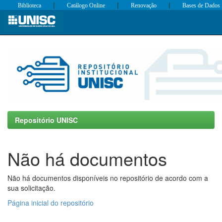
|
|
|
Biblioteca
Catálogo Online
Renovação
Bases de Dados
Skip
navigation
Repositório UNISC
Não há documentos
Não há documentos disponíveis no repositório de acordo com a
sua solicitação.
Página inicial do repositório