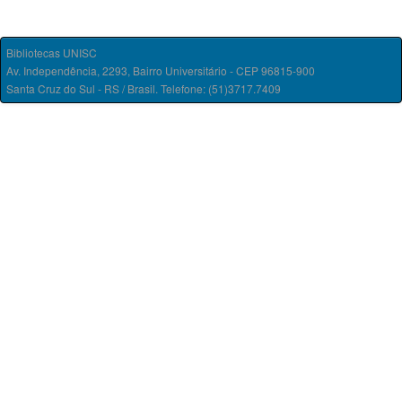
Bibliotecas UNISC
Av. Independência, 2293, Bairro Universitário - CEP 96815-900
Santa Cruz do Sul - RS / Brasil. Telefone: (51)3717.7409