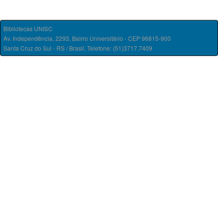
Bibliotecas UNISC
Av. Independência, 2293, Bairro Universitário - CEP 96815-900
Santa Cruz do Sul - RS / Brasil. Telefone: (51)3717.7409