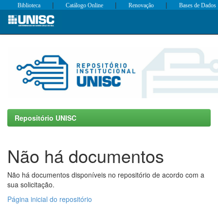
|
|
|
Biblioteca
Catálogo Online
Renovação
Bases de Dados
Skip
navigation
Repositório UNISC
Não há documentos
Não há documentos disponíveis no repositório de acordo com a
sua solicitação.
Página inicial do repositório