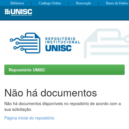
|
|
|
Biblioteca
Catálogo Online
Renovação
Bases de Dados
Skip
navigation
Repositório UNISC
Não há documentos
Não há documentos disponíveis no repositório de acordo com a
sua solicitação.
Página inicial do repositório