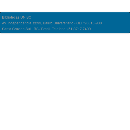
Bibliotecas UNISC
Av. Independência, 2293, Bairro Universitário - CEP 96815-900
Santa Cruz do Sul - RS / Brasil. Telefone: (51)3717.7409