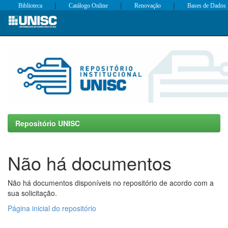
|
|
|
Biblioteca
Catálogo Online
Renovação
Bases de Dados
Skip
navigation
Repositório UNISC
Não há documentos
Não há documentos disponíveis no repositório de acordo com a
sua solicitação.
Página inicial do repositório