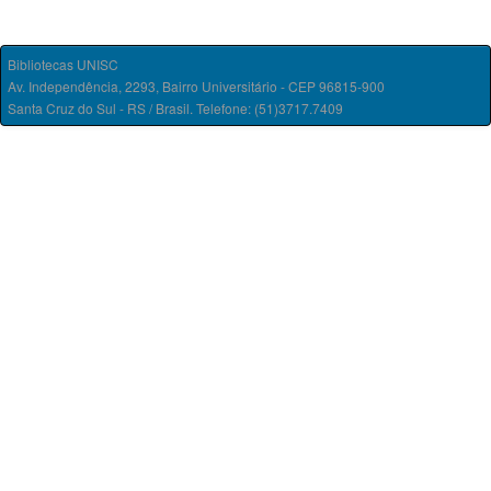
Bibliotecas UNISC
Av. Independência, 2293, Bairro Universitário - CEP 96815-900
Santa Cruz do Sul - RS / Brasil. Telefone: (51)3717.7409