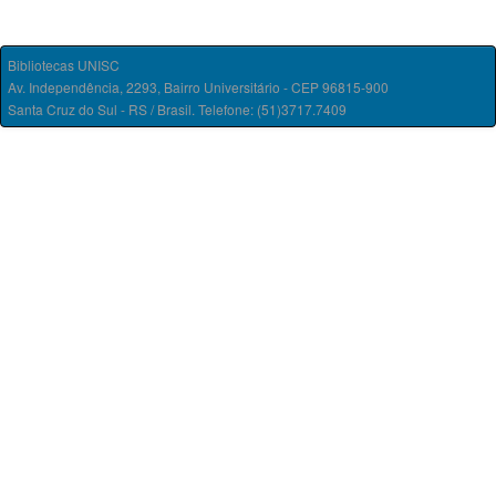
Bibliotecas UNISC
Av. Independência, 2293, Bairro Universitário - CEP 96815-900
Santa Cruz do Sul - RS / Brasil. Telefone: (51)3717.7409