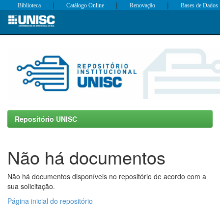
|
|
|
Biblioteca
Catálogo Online
Renovação
Bases de Dados
Skip
navigation
Repositório UNISC
Não há documentos
Não há documentos disponíveis no repositório de acordo com a
sua solicitação.
Página inicial do repositório