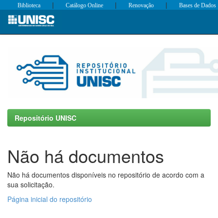
|
|
|
Biblioteca
Catálogo Online
Renovação
Bases de Dados
Skip
navigation
Repositório UNISC
Não há documentos
Não há documentos disponíveis no repositório de acordo com a
sua solicitação.
Página inicial do repositório