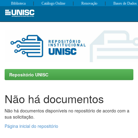
|
|
|
Biblioteca
Catálogo Online
Renovação
Bases de Dados
Skip
navigation
Repositório UNISC
Não há documentos
Não há documentos disponíveis no repositório de acordo com a
sua solicitação.
Página inicial do repositório