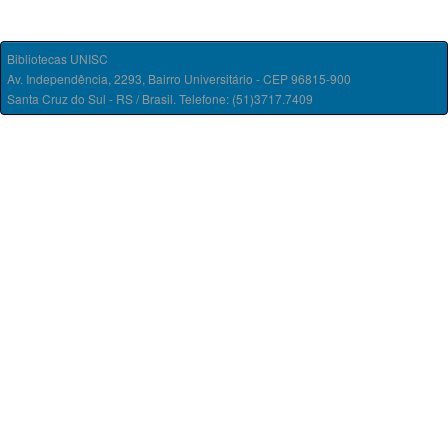
Bibliotecas UNISC
Av. Independência, 2293, Bairro Universitário - CEP 96815-900
Santa Cruz do Sul - RS / Brasil. Telefone: (51)3717.7409