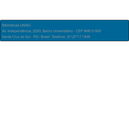
Bibliotecas UNISC
Av. Independência, 2293, Bairro Universitário - CEP 96815-900
Santa Cruz do Sul - RS / Brasil. Telefone: (51)3717.7409