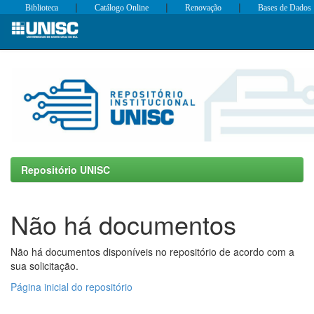
|
|
|
Biblioteca
Catálogo Online
Renovação
Bases de Dados
Skip
navigation
Repositório UNISC
Não há documentos
Não há documentos disponíveis no repositório de acordo com a
sua solicitação.
Página inicial do repositório