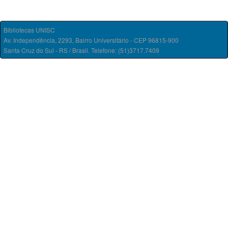
Bibliotecas UNISC
Av. Independência, 2293, Bairro Universitário - CEP 96815-900
Santa Cruz do Sul - RS / Brasil. Telefone: (51)3717.7409