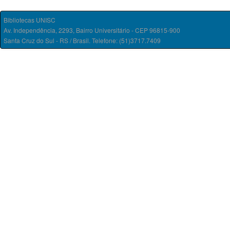
Bibliotecas UNISC
Av. Independência, 2293, Bairro Universitário - CEP 96815-900
Santa Cruz do Sul - RS / Brasil. Telefone: (51)3717.7409