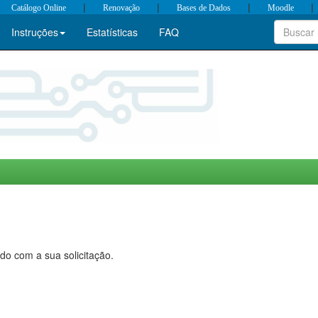
|
|
|
|
Catálogo Online
Renovação
Bases de Dados
Moodle
Instruções
Estatísticas
FAQ
do com a sua solicitação.