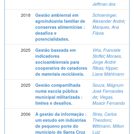
Jeffman dos
2018
Gestão ambiental em
Schoeninger,
agroindústria familiar de
Alexander André
;
conservas alimentícias :
Marques, Ana
desafios e
Flávia
potencialidades.
2025
Gestão baseada em
Viña, Franciele
indicadores
Stoffel
;
Moraes,
socioambientais para
Jorge André
cooperativa de catadores
Ribas
;
Kipper,
de materiais recicláveis.
Liane Mählmann
2025
Gestão compartilhada
Souza, Mágnum
numa escola pública
José Fernandes
municipal militarizada :
de
;
Viegas,
limites e desafios.
Moacir Fernando
2006
A gestão da informação :
Strey, Carlos
um estudo em indústrias
Theodoro
;
de pequeno porte do
Wittmann, Milton
município de Santa Cruz
Luiz