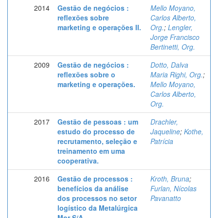
2014
Gestão de negócios :
Mello Moyano,
reflexões sobre
Carlos Alberto,
marketing e operações II.
Org.
;
Lengler,
Jorge Francisco
Bertinetti, Org.
2009
Gestão de negócios :
Dotto, Dalva
reflexões sobre o
Maria Righi, Org.
;
marketing e operações.
Mello Moyano,
Carlos Alberto,
Org.
2017
Gestão de pessoas : um
Drachler,
estudo do processo de
Jaqueline
;
Kothe,
recrutamento, seleção e
Patrícia
treinamento em uma
cooperativa.
2016
Gestão de processos :
Kroth, Bruna
;
benefícios da análise
Furlan, Nícolas
dos processos no setor
Pavanatto
logístico da Metalúrgica
Mor S/A.