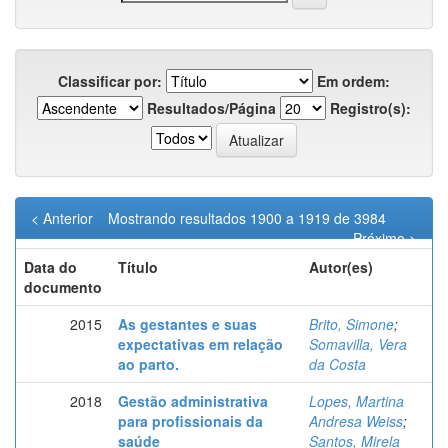
Classificar por:
Em ordem:
Resultados/Página
Registro(s):
< Anterior
Mostrando resultados 1900 a 1919 de 3984
Próximo >
Data do
Título
Autor(es)
documento
2015
As gestantes e suas
Brito, Simone
;
expectativas em relação
Somavilla, Vera
ao parto.
da Costa
2018
Gestão administrativa
Lopes, Martina
para profissionais da
Andresa Weiss
;
saúde
Santos, Mirela