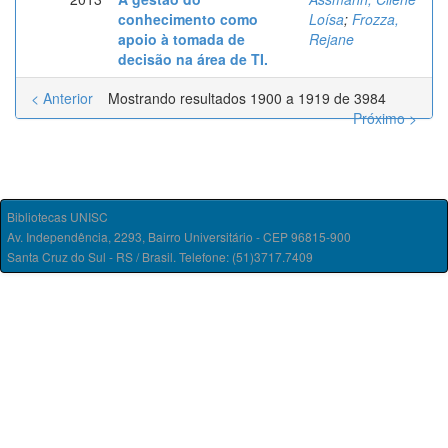
conhecimento como
Loísa
;
Frozza,
apoio à tomada de
Rejane
decisão na área de TI.
< Anterior
Mostrando resultados 1900 a 1919 de 3984
Próximo >
Bibliotecas UNISC
Av. Independência, 2293, Bairro Universitário - CEP 96815-900
Santa Cruz do Sul - RS / Brasil. Telefone: (51)3717.7409