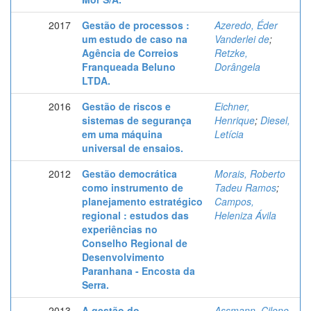
2017
Gestão de processos :
Azeredo, Éder
um estudo de caso na
Vanderlei de
;
Agência de Correios
Retzke,
Franqueada Beluno
Dorângela
LTDA.
2016
Gestão de riscos e
Eichner,
sistemas de segurança
Henrique
;
Diesel,
em uma máquina
Letícia
universal de ensaios.
2012
Gestão democrática
Morais, Roberto
como instrumento de
Tadeu Ramos
;
planejamento estratégico
Campos,
regional : estudos das
Heleniza Ávila
experiências no
Conselho Regional de
Desenvolvimento
Paranhana - Encosta da
Serra.
2013
A gestão do
Assmann, Cilene