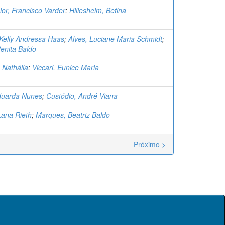
or, Francisco Varder
;
Hillesheim, Betina
Kelly Andressa Haas
;
Alves, Luciane Maria Schmidt
;
enita Baldo
 Nathália
;
Viccari, Eunice Maria
duarda Nunes
;
Custódio, André Viana
Lana Rieth
;
Marques, Beatriz Baldo
Próximo >