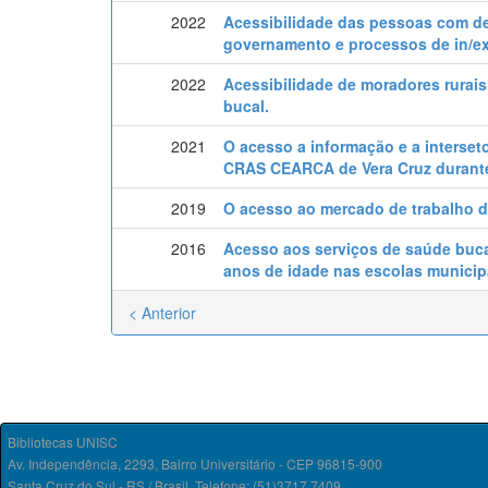
2022
Acessibilidade das pessoas com def
governamento e processos de in/e
2022
Acessibilidade de moradores rurai
bucal.
2021
O acesso a informação e a interset
CRAS CEARCA de Vera Cruz durante
2019
O acesso ao mercado de trabalho d
2016
Acesso aos serviços de saúde bucal
anos de idade nas escolas municipa
< Anterior
Bibliotecas UNISC
Av. Independência, 2293, Bairro Universitário - CEP 96815-900
Santa Cruz do Sul - RS / Brasil. Telefone: (51)3717.7409