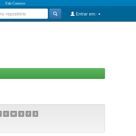
Fale Conosco
Entrar em:
V
W
X
Y
Z