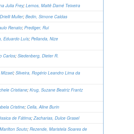
na Julia Frey
;
Lemos, Maitê Damé Teixeira
rielli Muller
;
Bedin, Simone Caldas
aulo Renato
;
Prediger, Rui
, Eduardo Luís
;
Pellanda, Nize
o Carlos
;
Siedenberg, Dieter R.
 Mizael
;
Silveira, Rogério Leandro Lima da
hele Cristiane
;
Krug, Suzane Beatriz Frantz
abela Cristine
;
Cella, Aline Burin
Jéssica de Fátima
;
Zacharias, Dulce Grasel
Marilton Souto
;
Rezende, Maristela Soares de