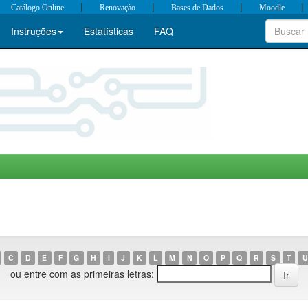
|
|
|
|
Catálogo Online
Renovação
Bases de Dados
Moodle
Instruções
Estatísticas
FAQ
C
D
E
F
G
H
I
J
K
L
M
N
O
P
Q
R
S
T
U
ou entre com as primeiras letras: