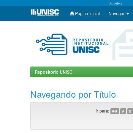
|
Biblioteca
Página inicial
Navegar
Skip
navigation
Repositório UNISC
Navegando por Título
Ir para:
0-9
A
B