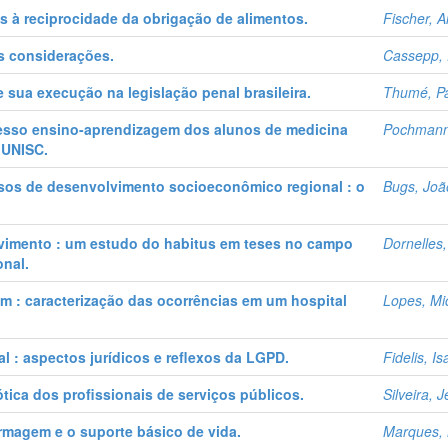
es à reciprocidade da obrigação de alimentos.
Fischer, A
s considerações.
Cassepp, D
sua execução na legislação penal brasileira.
Thumé, P
sso ensino-aprendizagem dos alunos de medicina
Pochmann
 UNISC.
sos de desenvolvimento socioeconômico regional : o
Bugs, Joã
vimento : um estudo do habitus em teses no campo
Dornelles,
onal.
 : caracterização das ocorrências em um hospital
Lopes, Mic
al : aspectos jurídicos e reflexos da LGPD.
Fidelis, Is
ótica dos profissionais de serviços públicos.
Silveira, 
magem e o suporte básico de vida.
Marques, 