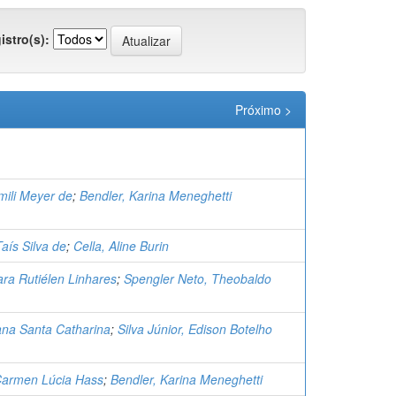
istro(s):
Próximo >
mili Meyer de
;
Bendler, Karina Meneghetti
aís Silva de
;
Cella, Aline Burin
ara Rutiélen Linhares
;
Spengler Neto, Theobaldo
iana Santa Catharina
;
Silva Júnior, Edison Botelho
 Carmen Lúcia Hass
;
Bendler, Karina Meneghetti