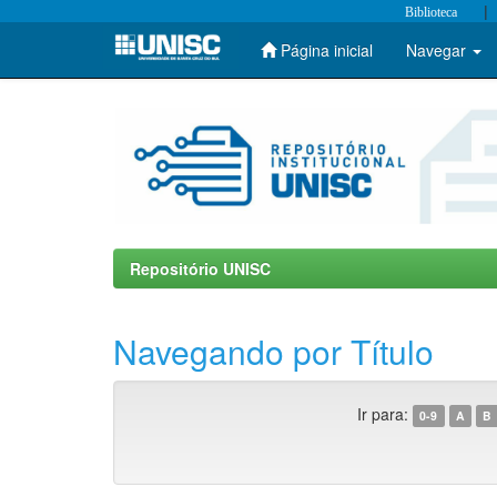
|
Biblioteca
Página inicial
Navegar
Skip
navigation
Repositório UNISC
Navegando por Título
Ir para:
0-9
A
B