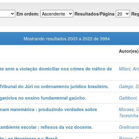
Em ordem:
Resultados/Página
Reg
Mostrando resultados 2003 a 2022 de 3984
Autor(es)
te ante a violação domiciliar nos crimes de tráfico de
Milani, Art
Tribunal do Júri no ordenamento jurídico brasileiro.
Galego, D
igatórios no ensino fundamental gaúcho.
Gattiboni,
inam matemática : produzindo verdades sobre
Moraes, G
Teresinha
o ambiente escolar : reflexos da voz docente.
Grellmann,
e : as Havaianas e o Brasil.
Ramos, Ca