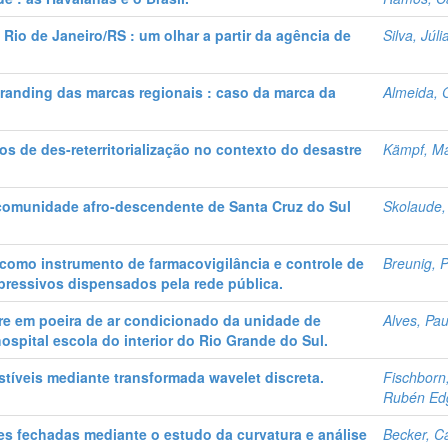
o Rio de Janeiro/RS : um olhar a partir da agência de
Silva, Júli
 branding das marcas regionais : caso da marca da
Almeida, G
sos de des-reterritorialização no contexto do desastre
Kämpf, Ma
 comunidade afro-descendente de Santa Cruz do Sul
Skolaude,
 como instrumento de farmacovigilância e controle de
Breunig, P
ressivos dispensados pela rede pública.
vre em poeira de ar condicionado da unidade de
Alves, Pa
hospital escola do interior do Rio Grande do Sul.
tíveis mediante transformada wavelet discreta.
Fischborn
Rubén Ed
ões fechadas mediante o estudo da curvatura e análise
Becker, C