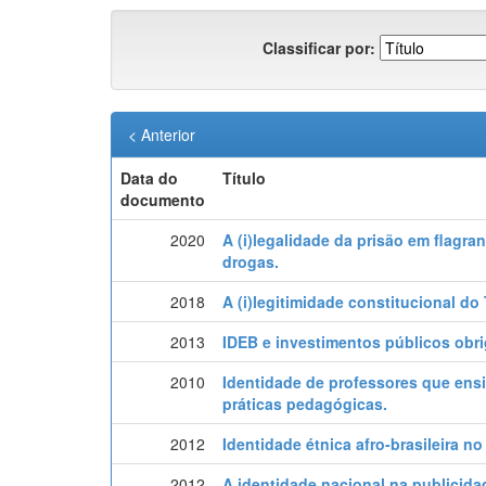
Classificar por:
< Anterior
Data do
Título
documento
2020
A (i)legalidade da prisão em flagran
drogas.
2018
A (i)legitimidade constitucional do 
2013
IDEB e investimentos públicos obr
2010
Identidade de professores que ens
práticas pedagógicas.
2012
Identidade étnica afro-brasileira n
2012
A identidade nacional na publicidad