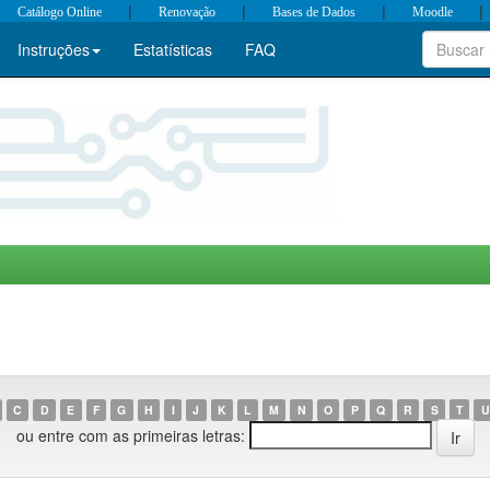
|
|
|
|
Catálogo Online
Renovação
Bases de Dados
Moodle
Instruções
Estatísticas
FAQ
C
D
E
F
G
H
I
J
K
L
M
N
O
P
Q
R
S
T
U
ou entre com as primeiras letras: