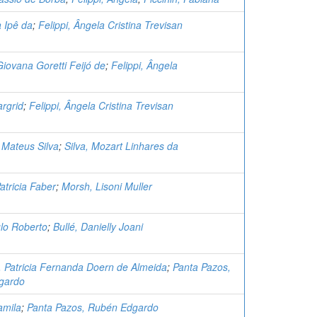
a Ipê da
;
Felippi, Ângela Cristina Trevisan
iovana Goretti Feijó de
;
Felippi, Ângela
rgrid
;
Felippi, Ângela Cristina Trevisan
 Mateus Silva
;
Silva, Mozart Linhares da
atricia Faber
;
Morsh, Lisoni Muller
ulo Roberto
;
Bullé, Danielly Joani
, Patricia Fernanda Doern de Almeida
;
Panta Pazos,
gardo
amila
;
Panta Pazos, Rubén Edgardo