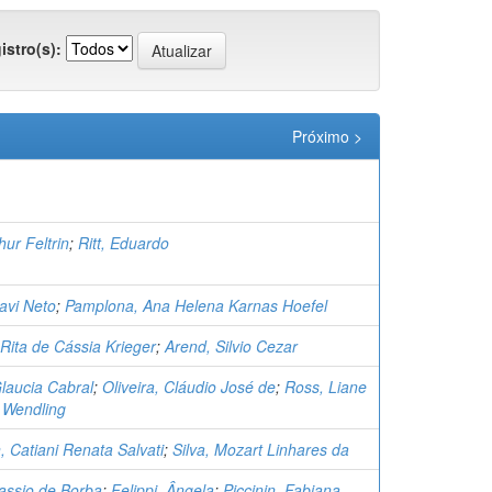
istro(s):
Próximo >
hur Feltrin
;
Ritt, Eduardo
avi Neto
;
Pamplona, Ana Helena Karnas Hoefel
 Rita de Cássia Krieger
;
Arend, Silvio Cezar
laucia Cabral
;
Oliveira, Cláudio José de
;
Ross, Liane
 Wendling
 Catiani Renata Salvati
;
Silva, Mozart Linhares da
ssio de Borba
;
Felippi, Ângela
;
Piccinin, Fabiana