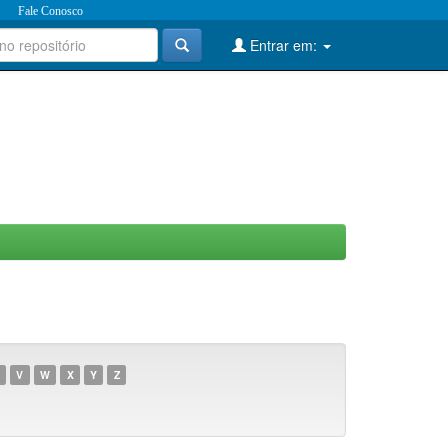
Fale Conosco
Entrar em:
V
W
X
Y
Z