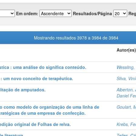
Em ordem:
Resultados/Página
Reg
Mostrando resultados 3978 a 3984 de 3984
Autor(es)
tica : uma análise do significa conteúdo.
Wessling,
: um novo conceito de terapêutica.
Silva, Vin
ilitação de amputados.
Alberton, A
Daniel Fe
o como modelo de organização de uma linha de
Goulart, 
tratégicas de uma empresa de confecção.
ição original de Folhas de relva.
Krebs, Fe
e literatura.
Telles, C