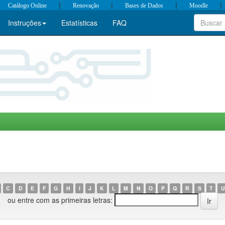
|
|
|
|
Catálogo Online
Renovação
Bases de Dados
Moodle
Instruções
Estatísticas
FAQ
C
D
E
F
G
H
I
J
K
L
M
N
O
P
Q
R
S
T
U
ou entre com as primeiras letras: