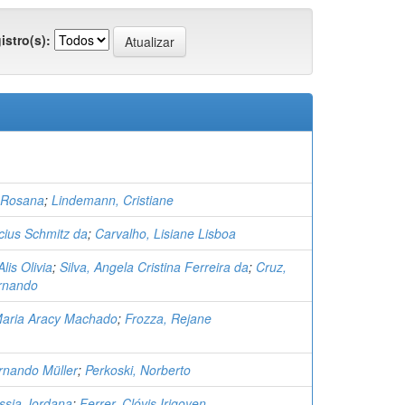
istro(s):
 Rosana
;
Lindemann, Cristiane
ícius Schmitz da
;
Carvalho, Lisiane Lisboa
lis Olivia
;
Silva, Angela Cristina Ferreira da
;
Cruz,
rnando
Maria Aracy Machado
;
Frozza, Rejane
rnando Müller
;
Perkoski, Norberto
ássia Jordana
;
Ferrer, Clóvis Irigoyen