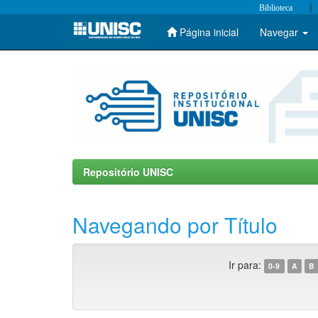
|
Biblioteca
Página inicial
Navegar
Skip
navigation
Repositório UNISC
Navegando por Título
Ir para:
0-9
A
B