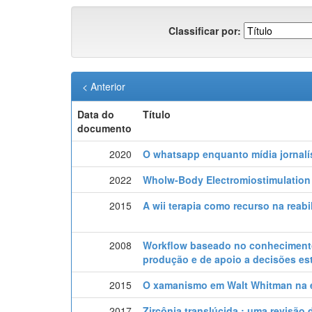
Classificar por:
< Anterior
Data do
Título
documento
2020
O whatsapp enquanto mídia jornalís
2022
Wholw-Body Electromiostimulation 
2015
A wii terapia como recurso na reab
2008
Workflow baseado no conheciment
produção e de apoio a decisões es
2015
O xamanismo em Walt Whitman na ed
2017
Zircônia translúcida : uma revisão d