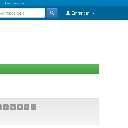
Fale Conosco
Entrar em:
V
W
X
Y
Z