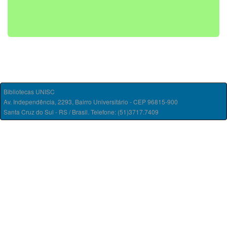
Bibliotecas UNISC
Av. Independência, 2293, Bairro Universitário - CEP 96815-900
Santa Cruz do Sul - RS / Brasil. Telefone: (51)3717.7409